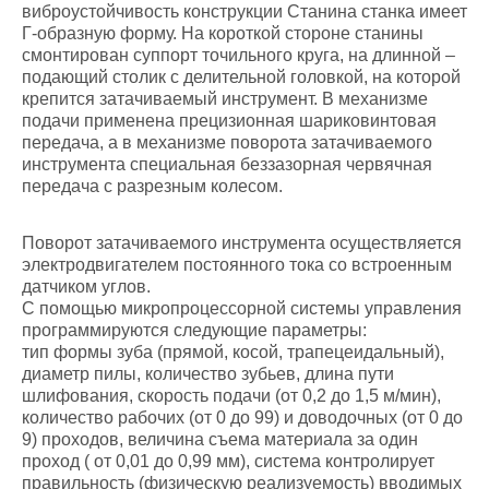
виброустойчивость конструкции Станина станка имеет
Г-образную форму. На короткой стороне станины
смонтирован суппорт точильного круга, на длинной –
подающий столик с делительной головкой, на которой
крепится затачиваемый инструмент. В механизме
подачи применена прецизионная шариковинтовая
передача, а в механизме поворота затачиваемого
инструмента специальная беззазорная червячная
передача с разрезным колесом.
Поворот затачиваемого инструмента осуществляется
электродвигателем постоянного тока со встроенным
датчиком углов.
С помощью микропроцессорной системы управления
программируются следующие параметры:
тип формы зуба (прямой, косой, трапецеидальный),
диаметр пилы, количество зубьев, длина пути
шлифования, скорость подачи (от 0,2 до 1,5 м/мин),
количество рабочих (от 0 до 99) и доводочных (от 0 до
9) проходов, величина съема материала за один
проход ( от 0,01 до 0,99 мм), система контролирует
правильность (физическую реализуемость) вводимых