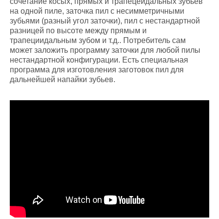
сочетание косых, прямых и трапецеидальных зубьев
на одной пиле, заточка пил с несимметричными
зубьями (разный угол заточки), пил с нестандартной
разницей по высоте между прямым и
трапециидальным зубом и т.д.. Потребитель сам
может заложить программу заточки для любой пилы
нестандартной конфигурации. Есть специальная
программа для изготовления заготовок пил для
дальнейшей напайки зубьев.