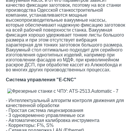
вакуумный насос и от его параметров зависит
качество фиксации заготовок, поэтому на все станки
производства Одесской станкостроительной
компании, устанавливаются мощные
высокопроизводительные вакуумные насосы,
которые обеспечивают надежную фиксацию заготовок
на всей рабочей поверхности станка. Вакуумная
фиксация хорошо удерживает тонкие листы большого
размера и при этом отсутствует вибрация
характерная для тонких заготовок большого размера.
Вакуумный стол оптимально подходит для серийного
изготовления однотипных изделий, например при
изготовлении фасадов из МДФ, при криволинейном
раскрое ДСП, при обработке кассет из Алюкобонда и
во многих других производственных процессах.
Система управления "E-CNC"
- Интеллектуальный алгоритм контроля движения для
качественной обработки
- Простая система лицензирования
- 3 одновременно управляемые оси
- Автоматическая калибровка инструмента
- Корректоры: F%, S%
- Сетевая поддержка LAN (Ethernet)