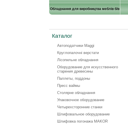
Обладнання для виробництва меблів б/в
Каталог
Автоподатчики Maggi
Круглопалочні верстати
Лісопильне обладнання
Оборудование для искусственного
старения древесины
Паллеты, поддоны
Пресс ваймы
Столярне обладнання
Упаковочное оборудование
Четырехсторонние станки
Шлифовальное оборудование
Шлифовка погонажа MAKOR